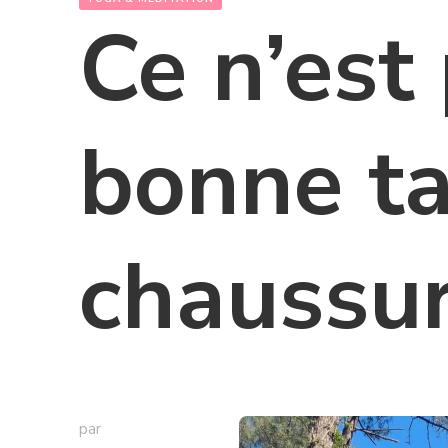
Ce n’est 
bonne ta
chaussu
par