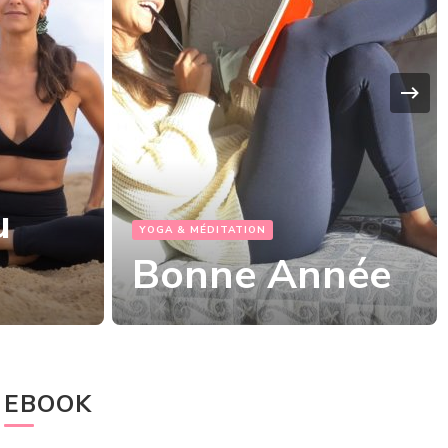
YOGA & MÉDITATION
Voyage
née
Voyage
EBOOK