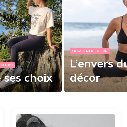
ITATION
vers du
YOGA & MÉDITATION
r
Bonne An