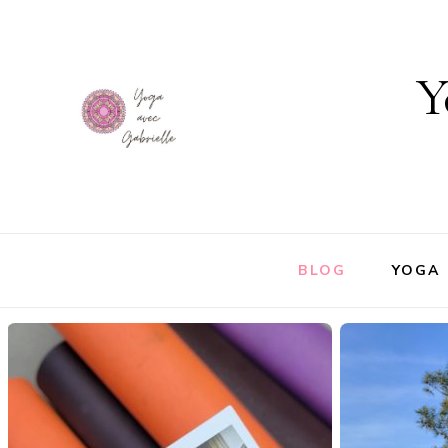
Y
BLOG
YOGA