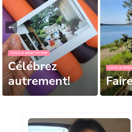
YOGA & MÉD
L’en
YOGA & MÉDITATION
Faire ses choix
déco