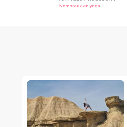
Navigation
Nombreux en yoga
d’article